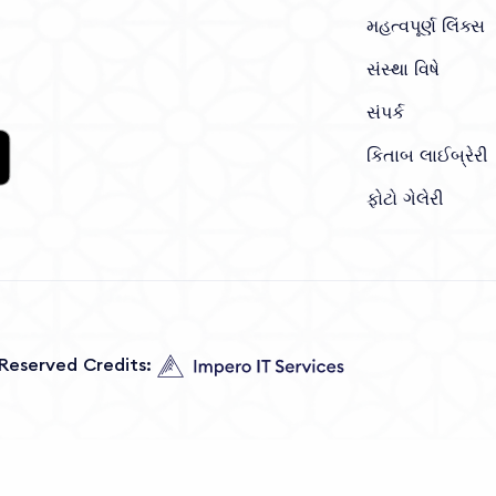
મહત્વપૂર્ણ લિંક્સ
સંસ્થા વિષે
સંપર્ક
કિતાબ લાઈબ્રેરી
ફોટો ગેલેરી
s Reserved Credits: