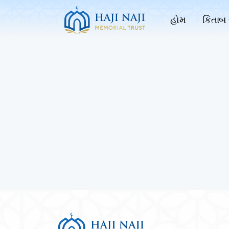
હોમ
કિતાબ 