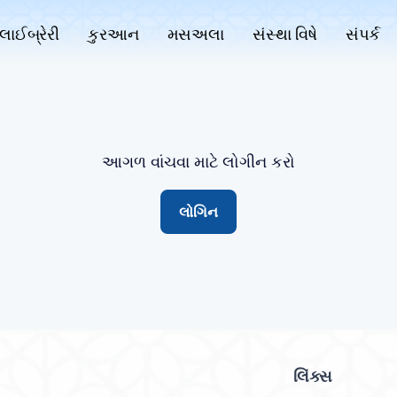
લાઈબ્રેરી
કુરઆન
મસઅલા
સંસ્થા વિષે
સંપર્ક
આગળ વાંચવા માટે લોગીન કરો
લોગિન
લિંક્સ