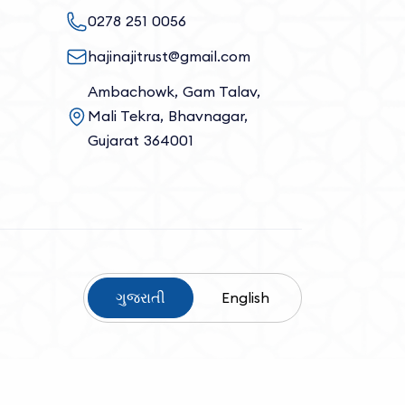
0278 251 0056
hajinajitrust@gmail.com
Ambachowk, Gam Talav,
Mali Tekra, Bhavnagar,
Gujarat 364001
ગુજરાતી
English