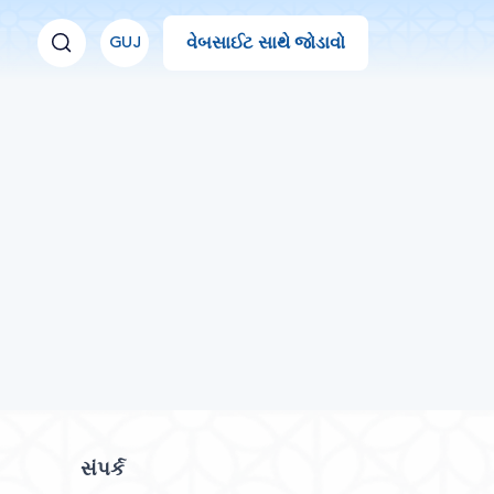
વેબસાઈટ સાથે જોડાવો
GUJ
સંપર્ક