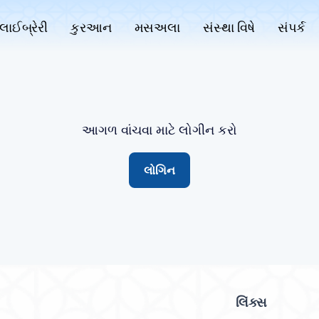
લાઈબ્રેરી
કુરઆન
મસઅલા
સંસ્થા વિષે
સંપર્ક
આગળ વાંચવા માટે લોગીન કરો
લોગિન
લિંક્સ