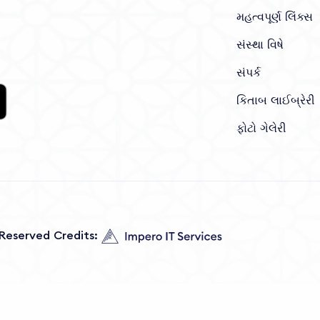
મહત્વપૂર્ણ લિંક્સ
સંસ્થા વિષે
સંપર્ક
કિતાબ લાઈબ્રેરી
ફોટો ગેલેરી
s Reserved Credits: