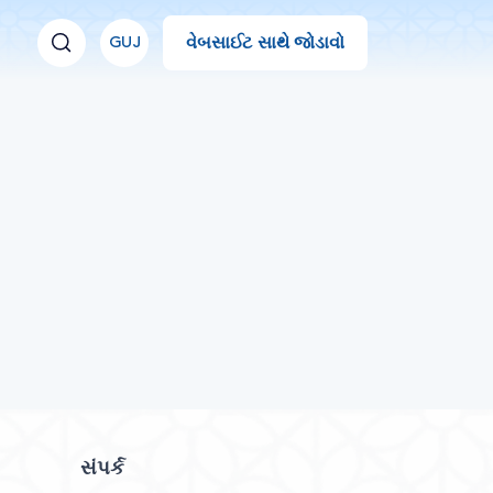
વેબસાઈટ સાથે જોડાવો
GUJ
સંપર્ક