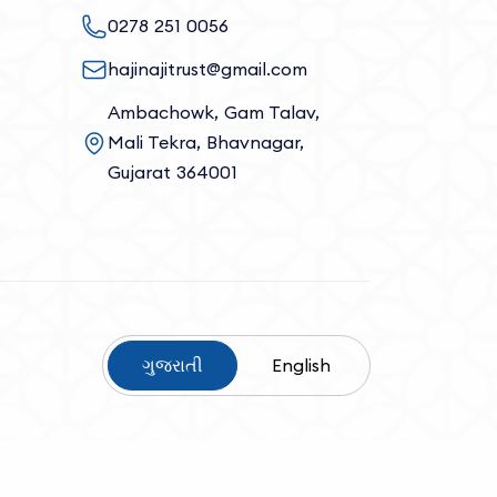
0278 251 0056
hajinajitrust@gmail.com
Ambachowk, Gam Talav,
Mali Tekra, Bhavnagar,
Gujarat 364001
ગુજરાતી
English