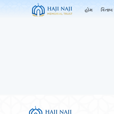
હોમ
કિતાબ 