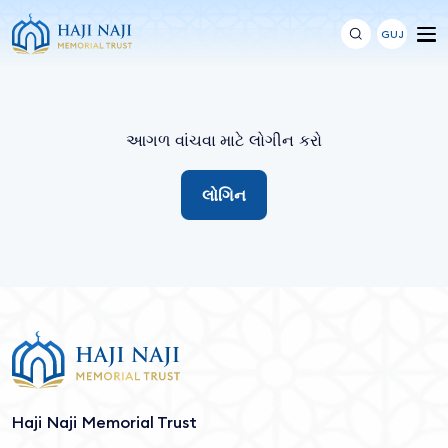
GUJ
આગળ વાંચવા માટે લોગીન કરો
લોગિન
Haji Naji Memorial Trust