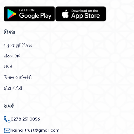
લિંક્સ
મહત્વપૂર્ણ લિંક્સ
સંસ્થા વિષે
સંપર્ક
કિતાબ લાઈબ્રેરી
ફોટો ગેલેરી
સંપર્ક
0278 251 0056
hajinajitrust@gmail.com