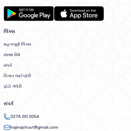
લિંક્સ
મહત્વપૂર્ણ લિંક્સ
સંસ્થા વિષે
સંપર્ક
કિતાબ લાઈબ્રેરી
ફોટો ગેલેરી
સંપર્ક
0278 251 0056
hajinajitrust@gmail.com