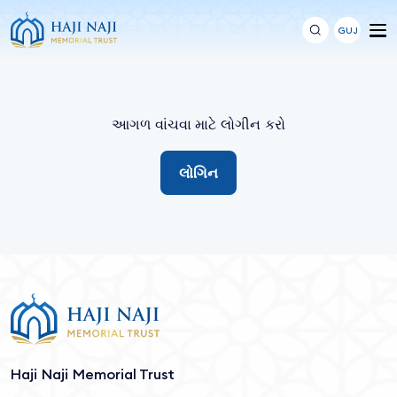
GUJ
આગળ વાંચવા માટે લોગીન કરો
લોગિન
Haji Naji Memorial Trust