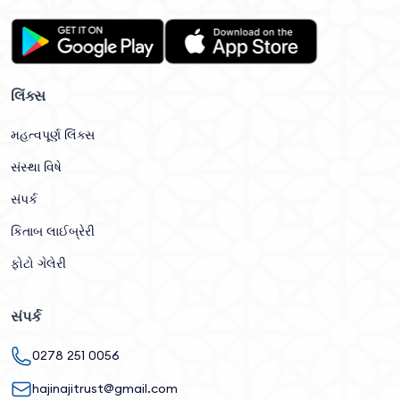
લિંક્સ
મહત્વપૂર્ણ લિંક્સ
સંસ્થા વિષે
સંપર્ક
કિતાબ લાઈબ્રેરી
ફોટો ગેલેરી
સંપર્ક
0278 251 0056
hajinajitrust@gmail.com