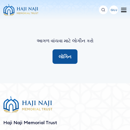
GUJ
આગળ વાંચવા માટે લોગીન કરો
લોગિન
Haji Naji Memorial Trust