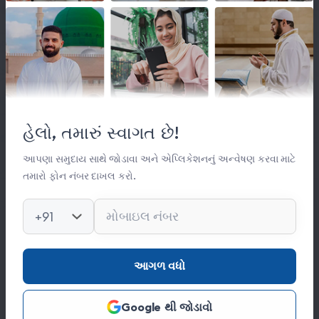
લિંક્સ
મહત્વપૂર્ણ લિંક્સ
હેલો, તમારું સ્વાગત છે!
સંસ્થા વિષે
સંપર્ક
આપણા સમુદાય સાથે જોડાવા અને એપ્લિકેશનનું અન્વેષણ કરવા માટે
તમારો ફોન નંબર દાખલ કરો.
કિતાબ લાઈબ્રેરી
ફોટો ગેલેરી
+91
સંપર્ક
આગળ વધો
0278 251 0056
Google થી જોડાવો
hajinajitrust@gmail.com