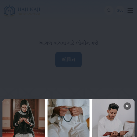
GUJ
આગળ વાંચવા માટે લોગીન કરો
લોગિન
Haji Naji Memorial Trust