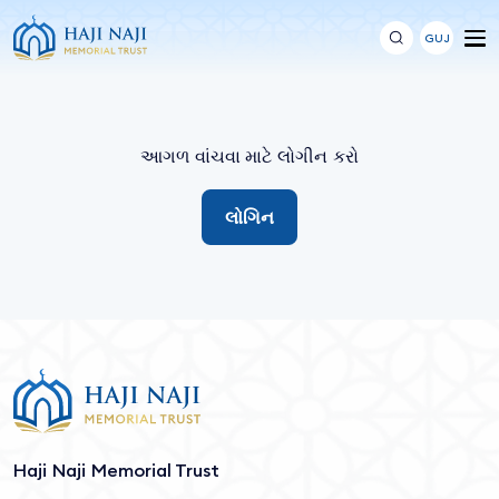
GUJ
આગળ વાંચવા માટે લોગીન કરો
લોગિન
Haji Naji Memorial Trust