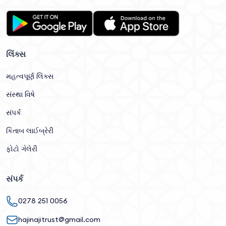
લિંક્સ
મહત્વપૂર્ણ લિંક્સ
સંસ્થા વિષે
સંપર્ક
કિતાબ લાઈબ્રેરી
ફોટો ગેલેરી
સંપર્ક
0278 251 0056
hajinajitrust@gmail.com