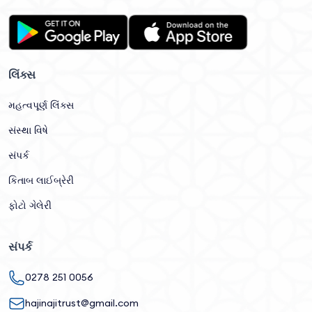
લિંક્સ
મહત્વપૂર્ણ લિંક્સ
સંસ્થા વિષે
સંપર્ક
કિતાબ લાઈબ્રેરી
ફોટો ગેલેરી
સંપર્ક
0278 251 0056
hajinajitrust@gmail.com