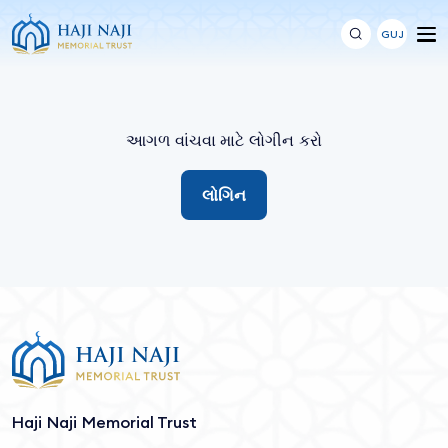
GUJ
આગળ વાંચવા માટે લોગીન કરો
લોગિન
Haji Naji Memorial Trust