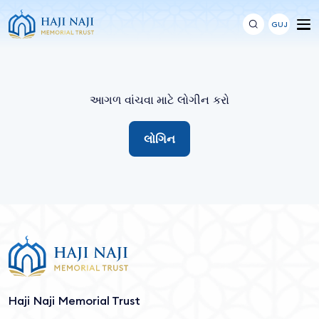
GUJ
આગળ વાંચવા માટે લોગીન કરો
લોગિન
Haji Naji Memorial Trust