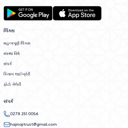
લિંક્સ
મહત્વપૂર્ણ લિંક્સ
સંસ્થા વિષે
સંપર્ક
કિતાબ લાઈબ્રેરી
ફોટો ગેલેરી
સંપર્ક
0278 251 0056
hajinajitrust@gmail.com