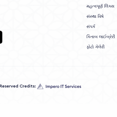
મહત્વપૂર્ણ લિંક્સ
સંસ્થા વિષે
સંપર્ક
કિતાબ લાઈબ્રેરી
ફોટો ગેલેરી
s Reserved Credits: