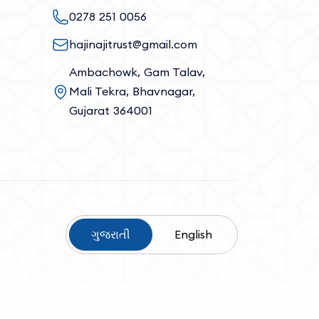
0278 251 0056
hajinajitrust@gmail.com
Ambachowk, Gam Talav,
Mali Tekra, Bhavnagar,
Gujarat 364001
ગુજરાતી
English