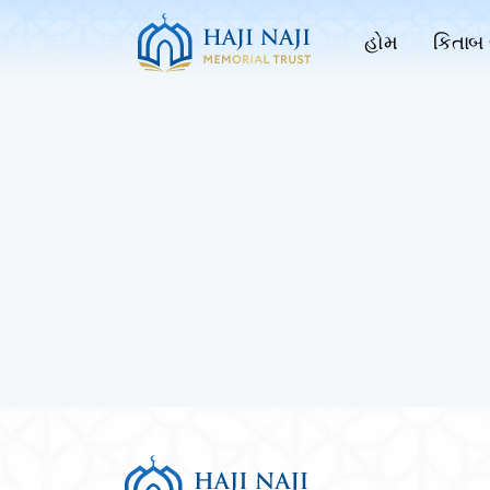
હોમ
કિતાબ 