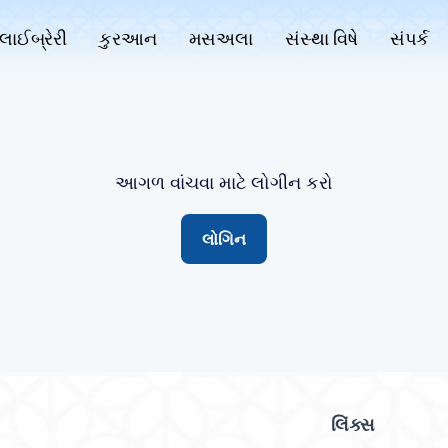
લાઈબ્રેરી
કુરઆન
મસઅલા
સંસ્થા વિષે
સંપર્ક
આગળ વાંચવા માટે લોગીન કરો
લોગિન
લિંક્સ