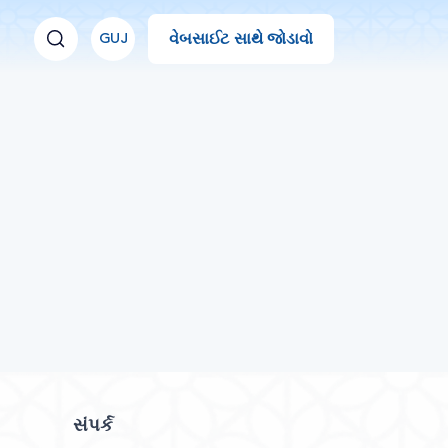
વેબસાઈટ સાથે જોડાવો
GUJ
સંપર્ક