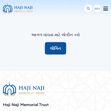
GUJ
આગળ વાંચવા માટે લોગીન કરો
લોગિન
Haji Naji Memorial Trust