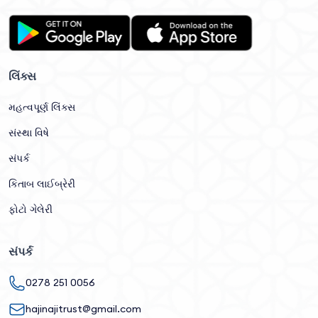
લિંક્સ
મહત્વપૂર્ણ લિંક્સ
સંસ્થા વિષે
સંપર્ક
કિતાબ લાઈબ્રેરી
ફોટો ગેલેરી
સંપર્ક
0278 251 0056
hajinajitrust@gmail.com