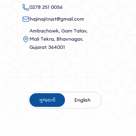
0278 251 0056
hajinajitrust@gmail.com
Ambachowk, Gam Talav,
Mali Tekra, Bhavnagar,
Gujarat 364001
ગુજરાતી
English