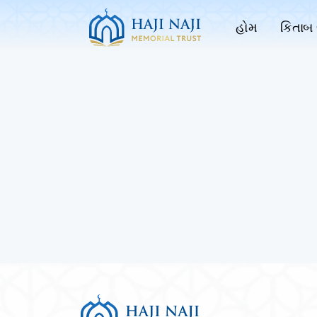
હોમ
કિતાબ 