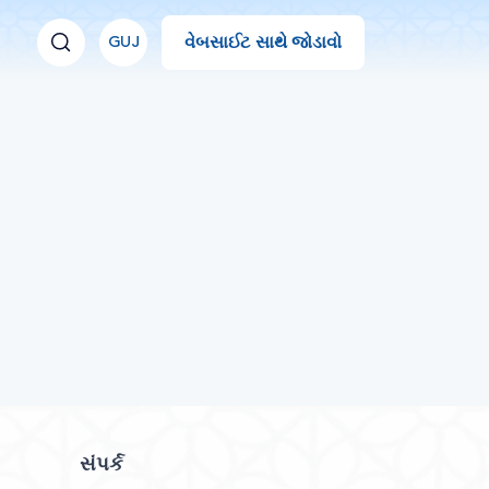
વેબસાઈટ સાથે જોડાવો
GUJ
સંપર્ક