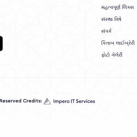
મહત્વપૂર્ણ લિંક્સ
સંસ્થા વિષે
સંપર્ક
કિતાબ લાઈબ્રેરી
ફોટો ગેલેરી
s Reserved Credits: