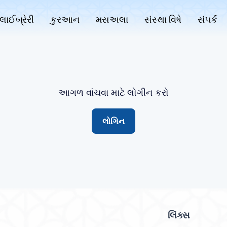
લાઈબ્રેરી
કુરઆન
મસઅલા
સંસ્થા વિષે
સંપર્ક
આગળ વાંચવા માટે લોગીન કરો
લોગિન
લિંક્સ