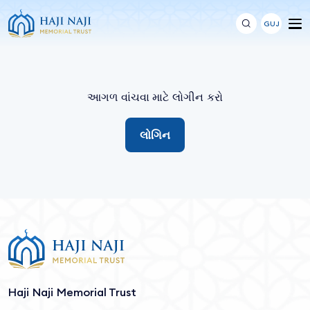
GUJ
આગળ વાંચવા માટે લોગીન કરો
લોગિન
Haji Naji Memorial Trust