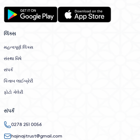
લિંક્સ
મહત્વપૂર્ણ લિંક્સ
સંસ્થા વિષે
સંપર્ક
કિતાબ લાઈબ્રેરી
ફોટો ગેલેરી
સંપર્ક
0278 251 0056
hajinajitrust@gmail.com