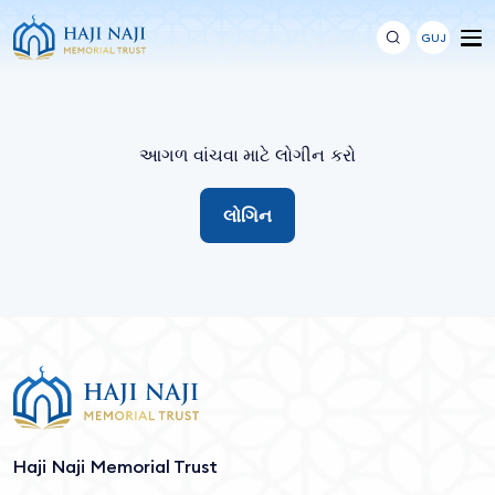
GUJ
આગળ વાંચવા માટે લોગીન કરો
લોગિન
Haji Naji Memorial Trust