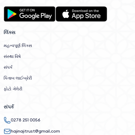
લિંક્સ
મહત્વપૂર્ણ લિંક્સ
સંસ્થા વિષે
સંપર્ક
કિતાબ લાઈબ્રેરી
ફોટો ગેલેરી
સંપર્ક
0278 251 0056
hajinajitrust@gmail.com