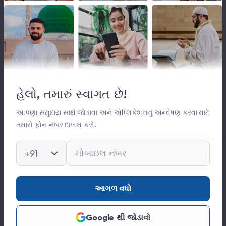
લિંક્સ
મહત્વપૂર્ણ લિંક્સ
હેલો, તમારું સ્વાગત છે!
સંસ્થા વિષે
સંપર્ક
આપણા સમુદાય સાથે જોડાવા અને એપ્લિકેશનનું અન્વેષણ કરવા માટે
તમારો ફોન નંબર દાખલ કરો.
કિતાબ લાઈબ્રેરી
ફોટો ગેલેરી
+91
સંપર્ક
આગળ વધો
0278 251 0056
Google થી જોડાવો
hajinajitrust@gmail.com