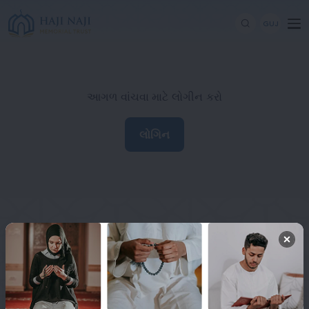
GUJ
આગળ વાંચવા માટે લોગીન કરો
લોગિન
Haji Naji Memorial Trust