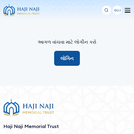
GUJ
આગળ વાંચવા માટે લોગીન કરો
લોગિન
Haji Naji Memorial Trust