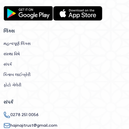
લિંક્સ
મહત્વપૂર્ણ લિંક્સ
સંસ્થા વિષે
સંપર્ક
કિતાબ લાઈબ્રેરી
ફોટો ગેલેરી
સંપર્ક
0278 251 0056
hajinajitrust@gmail.com