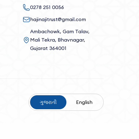
0278 251 0056
hajinajitrust@gmail.com
Ambachowk, Gam Talav,
Mali Tekra, Bhavnagar,
Gujarat 364001
ગુજરાતી
English