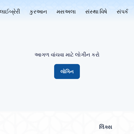
લાઈબ્રેરી
કુરઆન
મસઅલા
સંસ્થા વિષે
સંપર્ક
આગળ વાંચવા માટે લોગીન કરો
લોગિન
લિંક્સ