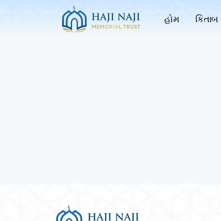
હોમ
કિતાબ 