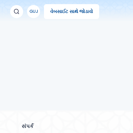
વેબસાઈટ સાથે જોડાવો
GUJ
સંપર્ક