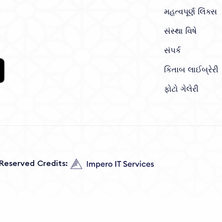
મહત્વપૂર્ણ લિંક્સ
સંસ્થા વિષે
સંપર્ક
કિતાબ લાઈબ્રેરી
ફોટો ગેલેરી
s Reserved Credits: