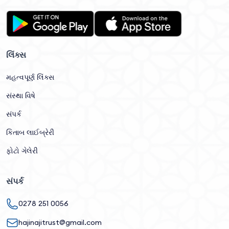
લિંક્સ
મહત્વપૂર્ણ લિંક્સ
સંસ્થા વિષે
સંપર્ક
કિતાબ લાઈબ્રેરી
ફોટો ગેલેરી
સંપર્ક
0278 251 0056
hajinajitrust@gmail.com