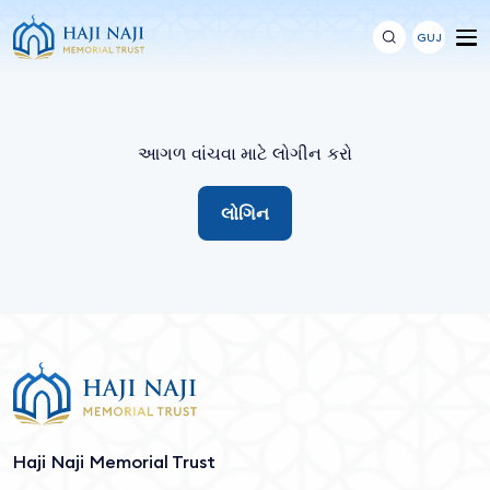
GUJ
આગળ વાંચવા માટે લોગીન કરો
લોગિન
Haji Naji Memorial Trust