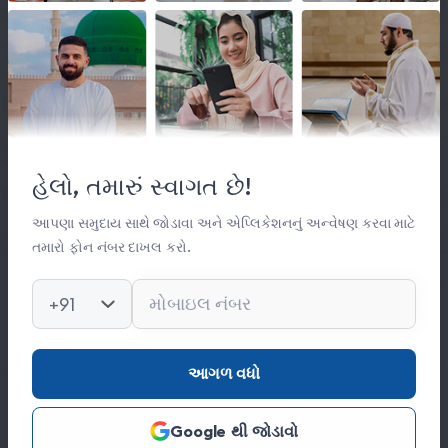
લિંક્સ
મહત્વપૂર્ણ લિંક્સ
હેલો, તમારું સ્વાગત છે!
સંસ્થા વિષે
સંપર્ક
આપણા સમુદાય સાથે જોડાવા અને એપ્લિકેશનનું અન્વેષણ કરવા માટે
તમારો ફોન નંબર દાખલ કરો.
કિતાબ લાઈબ્રેરી
ફોટો ગેલેરી
+91
સંપર્ક
આગળ વધો
0278 251 0056
Google થી જોડાવો
hajinajitrust@gmail.com