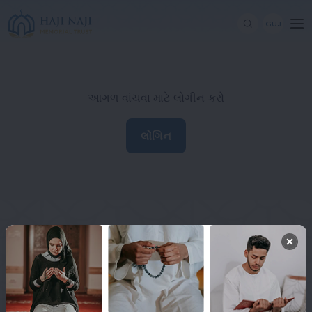
GUJ
આગળ વાંચવા માટે લોગીન કરો
લોગિન
Haji Naji Memorial Trust