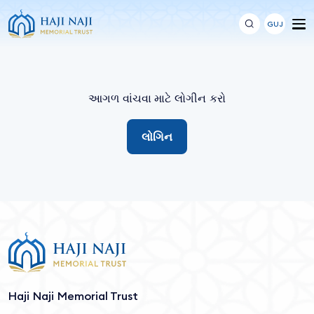
GUJ
આગળ વાંચવા માટે લોગીન કરો
લોગિન
Haji Naji Memorial Trust