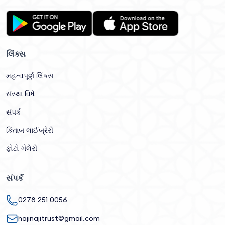
લિંક્સ
મહત્વપૂર્ણ લિંક્સ
સંસ્થા વિષે
સંપર્ક
કિતાબ લાઈબ્રેરી
ફોટો ગેલેરી
સંપર્ક
0278 251 0056
hajinajitrust@gmail.com