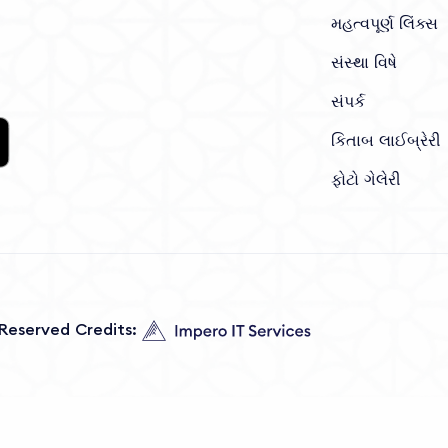
મહત્વપૂર્ણ લિંક્સ
સંસ્થા વિષે
સંપર્ક
કિતાબ લાઈબ્રેરી
ફોટો ગેલેરી
s Reserved Credits: