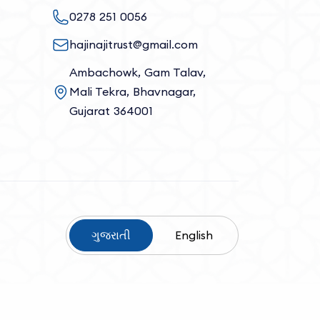
0278 251 0056
hajinajitrust@gmail.com
Ambachowk, Gam Talav,
Mali Tekra, Bhavnagar,
Gujarat 364001
ગુજરાતી
English