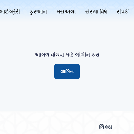
લાઈબ્રેરી
કુરઆન
મસઅલા
સંસ્થા વિષે
સંપર્ક
આગળ વાંચવા માટે લોગીન કરો
લોગિન
લિંક્સ