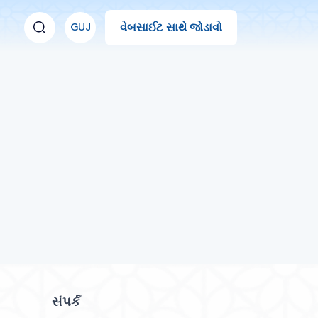
વેબસાઈટ સાથે જોડાવો
GUJ
સંપર્ક