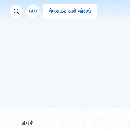
વેબસાઈટ સાથે જોડાવો
GUJ
સંપર્ક