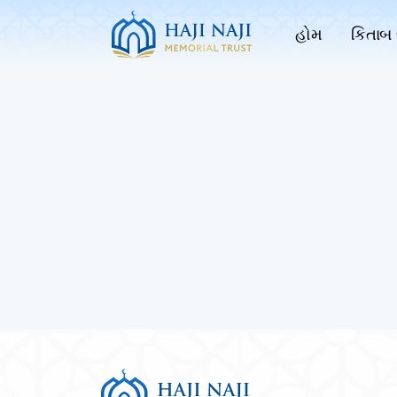
હોમ
કિતાબ 