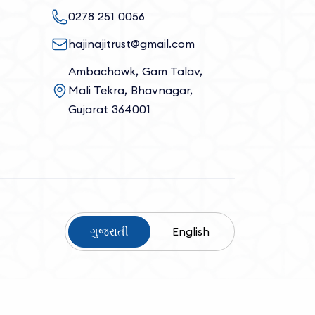
0278 251 0056
hajinajitrust@gmail.com
Ambachowk, Gam Talav,
Mali Tekra, Bhavnagar,
Gujarat 364001
ગુજરાતી
English