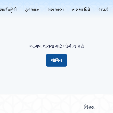
લાઈબ્રેરી
કુરઆન
મસઅલા
સંસ્થા વિષે
સંપર્ક
આગળ વાંચવા માટે લોગીન કરો
લોગિન
લિંક્સ