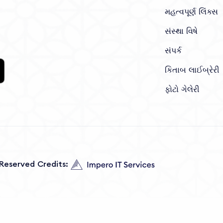
મહત્વપૂર્ણ લિંક્સ
સંસ્થા વિષે
સંપર્ક
કિતાબ લાઈબ્રેરી
ફોટો ગેલેરી
s Reserved Credits: