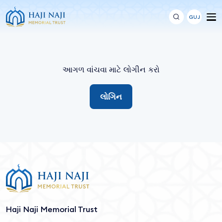
GUJ
આગળ વાંચવા માટે લોગીન કરો
લોગિન
Haji Naji Memorial Trust