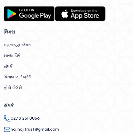
લિંક્સ
મહત્વપૂર્ણ લિંક્સ
સંસ્થા વિષે
સંપર્ક
કિતાબ લાઈબ્રેરી
ફોટો ગેલેરી
સંપર્ક
0278 251 0056
hajinajitrust@gmail.com