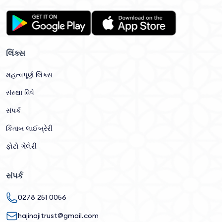
લિંક્સ
મહત્વપૂર્ણ લિંક્સ
સંસ્થા વિષે
સંપર્ક
કિતાબ લાઈબ્રેરી
ફોટો ગેલેરી
સંપર્ક
0278 251 0056
hajinajitrust@gmail.com