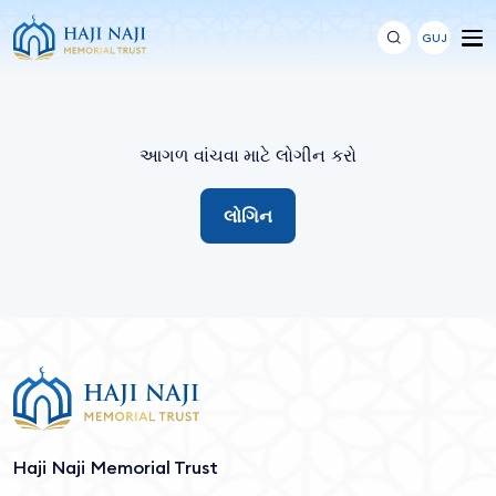
GUJ
આગળ વાંચવા માટે લોગીન કરો
લોગિન
Haji Naji Memorial Trust