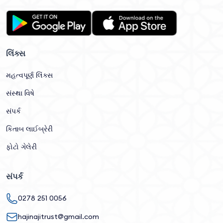
લિંક્સ
મહત્વપૂર્ણ લિંક્સ
સંસ્થા વિષે
સંપર્ક
કિતાબ લાઈબ્રેરી
ફોટો ગેલેરી
સંપર્ક
0278 251 0056
hajinajitrust@gmail.com