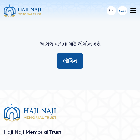
GUJ
આગળ વાંચવા માટે લોગીન કરો
લોગિન
Haji Naji Memorial Trust