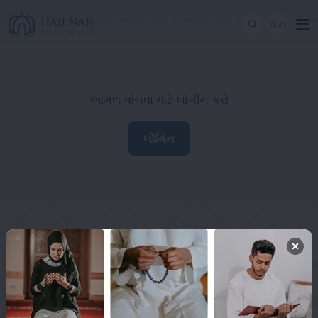
GUJ
આગળ વાંચવા માટે લોગીન કરો
લોગિન
Haji Naji Memorial Trust