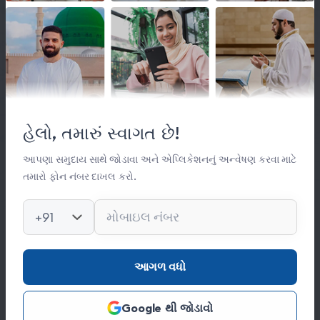
લિંક્સ
મહત્વપૂર્ણ લિંક્સ
હેલો, તમારું સ્વાગત છે!
સંસ્થા વિષે
સંપર્ક
આપણા સમુદાય સાથે જોડાવા અને એપ્લિકેશનનું અન્વેષણ કરવા માટે
તમારો ફોન નંબર દાખલ કરો.
કિતાબ લાઈબ્રેરી
ફોટો ગેલેરી
+91
સંપર્ક
આગળ વધો
0278 251 0056
Google થી જોડાવો
hajinajitrust@gmail.com