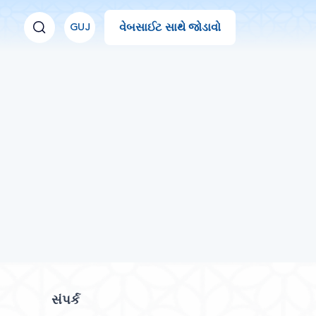
વેબસાઈટ સાથે જોડાવો
GUJ
સંપર્ક