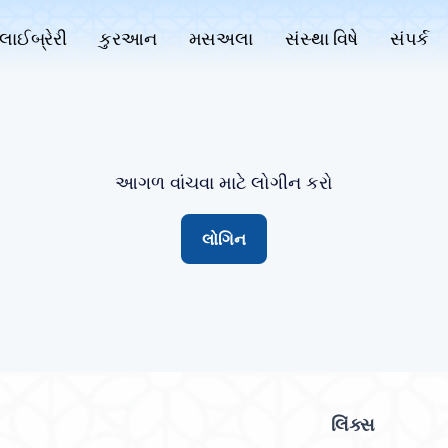
લાઈબ્રેરી
કુરઆન
મસઅલા
સંસ્થા વિષે
સંપર્ક
આગળ વાંચવા માટે લોગીન કરો
લોગિન
લિંક્સ