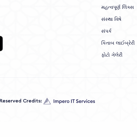
મહત્વપૂર્ણ લિંક્સ
સંસ્થા વિષે
સંપર્ક
કિતાબ લાઈબ્રેરી
ફોટો ગેલેરી
s Reserved Credits: