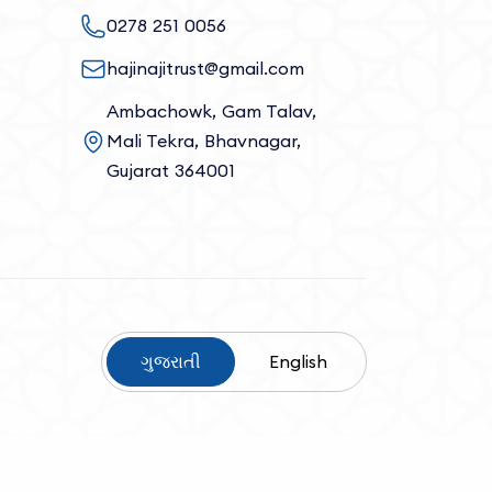
0278 251 0056
hajinajitrust@gmail.com
Ambachowk, Gam Talav,
Mali Tekra, Bhavnagar,
Gujarat 364001
ગુજરાતી
English