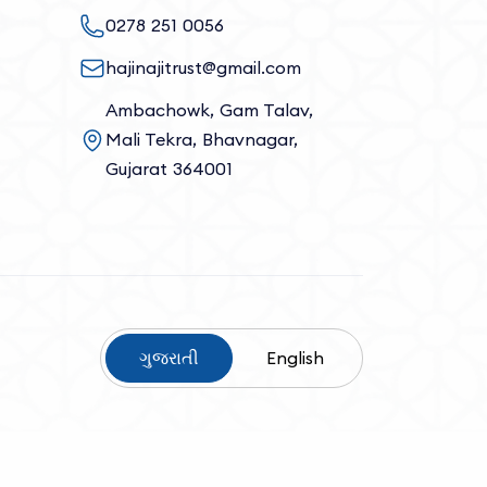
0278 251 0056
hajinajitrust@gmail.com
Ambachowk, Gam Talav,
Mali Tekra, Bhavnagar,
Gujarat 364001
ગુજરાતી
English