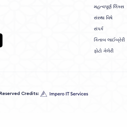
મહત્વપૂર્ણ લિંક્સ
સંસ્થા વિષે
સંપર્ક
કિતાબ લાઈબ્રેરી
ફોટો ગેલેરી
s Reserved Credits: