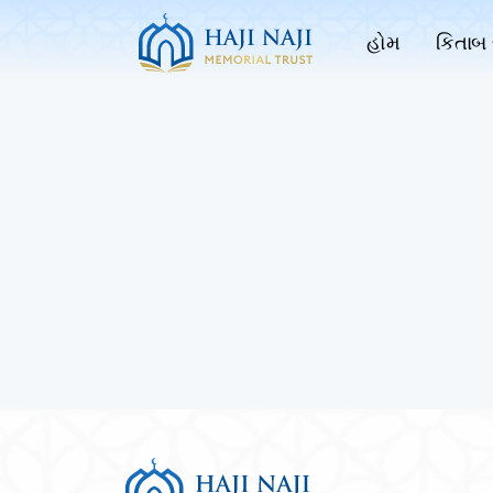
હોમ
કિતાબ 