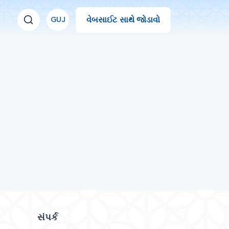
વેબસાઈટ સાથે જોડાવો
GUJ
સંપર્ક