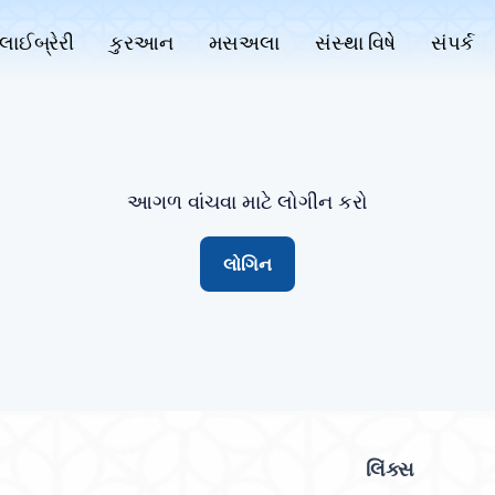
લાઈબ્રેરી
કુરઆન
મસઅલા
સંસ્થા વિષે
સંપર્ક
આગળ વાંચવા માટે લોગીન કરો
લોગિન
લિંક્સ