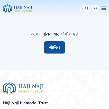
GUJ
આગળ વાંચવા માટે લોગીન કરો
લોગિન
Haji Naji Memorial Trust