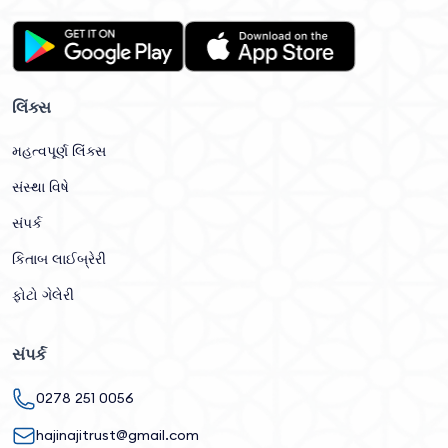
લિંક્સ
મહત્વપૂર્ણ લિંક્સ
સંસ્થા વિષે
સંપર્ક
કિતાબ લાઈબ્રેરી
ફોટો ગેલેરી
સંપર્ક
0278 251 0056
hajinajitrust@gmail.com