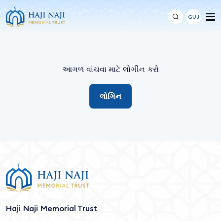
GUJ
આગળ વાંચવા માટે લોગીન કરો
લોગિન
Haji Naji Memorial Trust