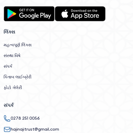
લિંક્સ
મહત્વપૂર્ણ લિંક્સ
સંસ્થા વિષે
સંપર્ક
કિતાબ લાઈબ્રેરી
ફોટો ગેલેરી
સંપર્ક
0278 251 0056
hajinajitrust@gmail.com