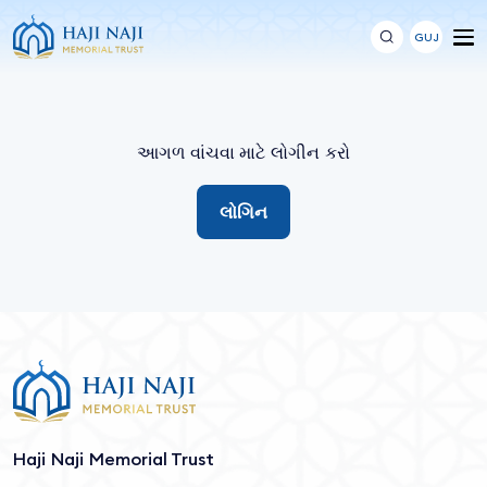
GUJ
આગળ વાંચવા માટે લોગીન કરો
લોગિન
Haji Naji Memorial Trust