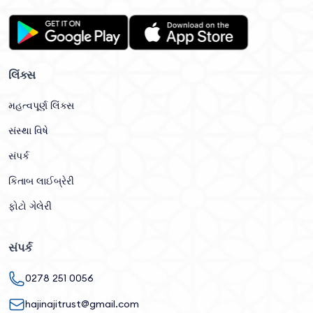
લિંક્સ
મહત્વપૂર્ણ લિંક્સ
સંસ્થા વિષે
સંપર્ક
કિતાબ લાઈબ્રેરી
ફોટો ગેલેરી
સંપર્ક
0278 251 0056
hajinajitrust@gmail.com