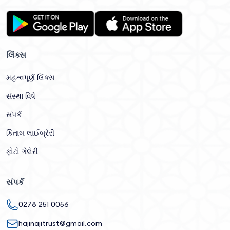
લિંક્સ
મહત્વપૂર્ણ લિંક્સ
સંસ્થા વિષે
સંપર્ક
કિતાબ લાઈબ્રેરી
ફોટો ગેલેરી
સંપર્ક
0278 251 0056
hajinajitrust@gmail.com