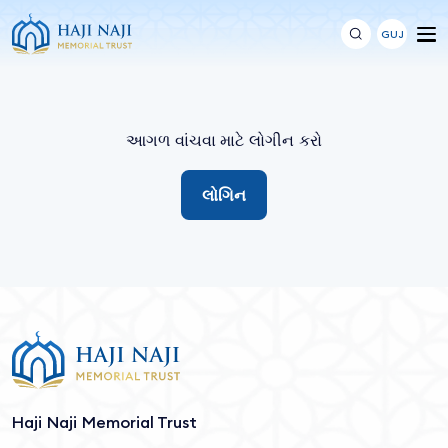
GUJ
આગળ વાંચવા માટે લોગીન કરો
લોગિન
Haji Naji Memorial Trust