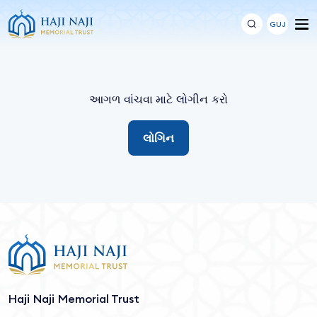
GUJ
આગળ વાંચવા માટે લોગીન કરો
લોગિન
Haji Naji Memorial Trust