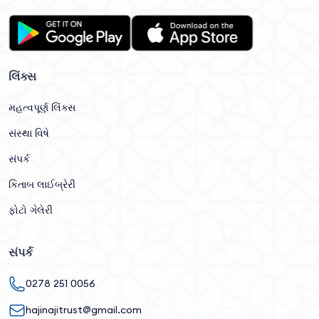
લિંક્સ
મહત્વપૂર્ણ લિંક્સ
સંસ્થા વિષે
સંપર્ક
કિતાબ લાઈબ્રેરી
ફોટો ગેલેરી
સંપર્ક
0278 251 0056
hajinajitrust@gmail.com