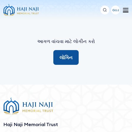
GUJ
આગળ વાંચવા માટે લોગીન કરો
લોગિન
Haji Naji Memorial Trust