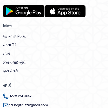
લિંક્સ
મહત્વપૂર્ણ લિંક્સ
સંસ્થા વિષે
સંપર્ક
કિતાબ લાઈબ્રેરી
ફોટો ગેલેરી
સંપર્ક
0278 251 0056
hajinajitrust@gmail.com