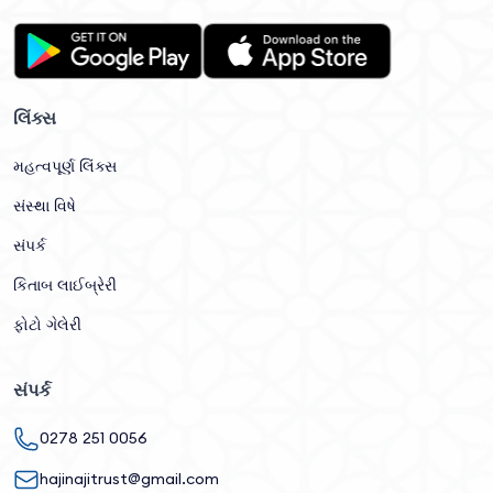
લિંક્સ
મહત્વપૂર્ણ લિંક્સ
સંસ્થા વિષે
સંપર્ક
કિતાબ લાઈબ્રેરી
ફોટો ગેલેરી
સંપર્ક
0278 251 0056
hajinajitrust@gmail.com