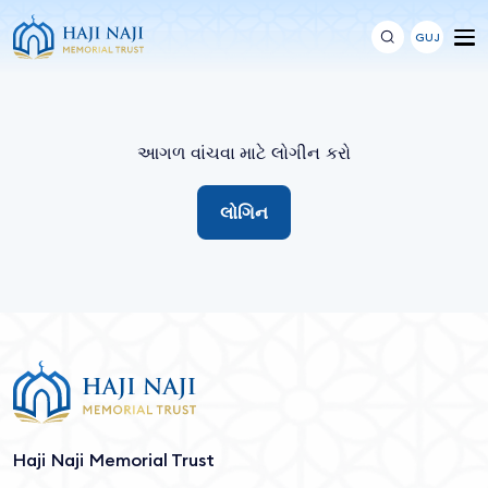
GUJ
આગળ વાંચવા માટે લોગીન કરો
લોગિન
Haji Naji Memorial Trust