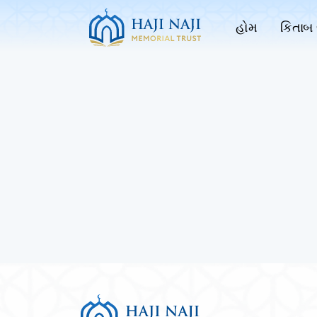
હોમ
કિતાબ 