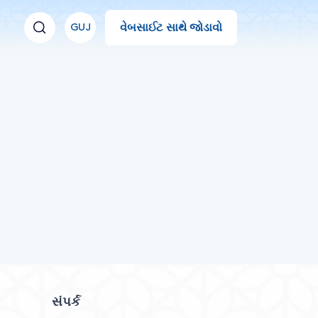
વેબસાઈટ સાથે જોડાવો
GUJ
સંપર્ક