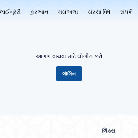
લાઈબ્રેરી
કુરઆન
મસઅલા
સંસ્થા વિષે
સંપર્ક
આગળ વાંચવા માટે લોગીન કરો
લોગિન
લિંક્સ