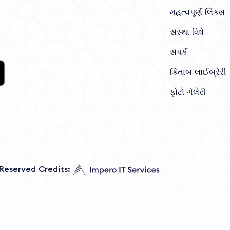
મહત્વપૂર્ણ લિંક્સ
સંસ્થા વિષે
સંપર્ક
કિતાબ લાઈબ્રેરી
ફોટો ગેલેરી
s Reserved Credits: