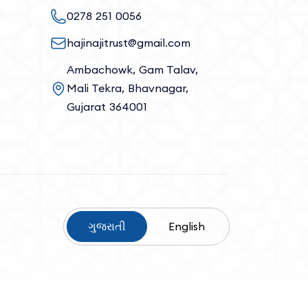
0278 251 0056
hajinajitrust@gmail.com
Ambachowk, Gam Talav,
Mali Tekra, Bhavnagar,
Gujarat 364001
ગુજરાતી
English