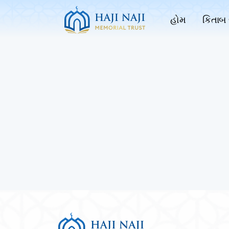
હોમ
કિતાબ 