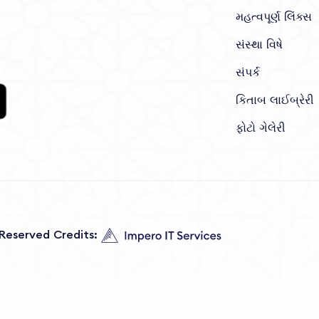
મહત્વપૂર્ણ લિંક્સ
સંસ્થા વિષે
સંપર્ક
કિતાબ લાઈબ્રેરી
ફોટો ગેલેરી
s Reserved Credits: