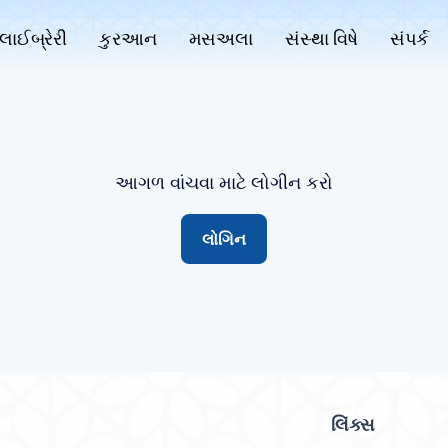
લાઈબ્રેરી
કુરઆન
મસઅલા
સંસ્થા વિષે
સંપર્ક
આગળ વાંચવા માટે લોગીન કરો
લોગિન
લિંક્સ