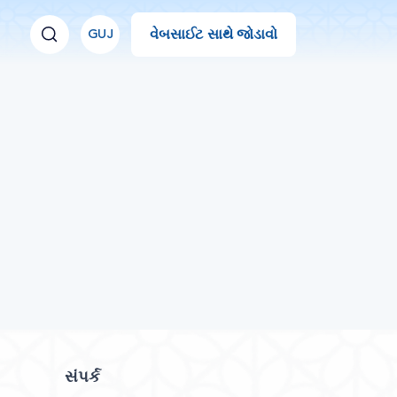
વેબસાઈટ સાથે જોડાવો
GUJ
સંપર્ક