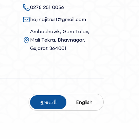
0278 251 0056
hajinajitrust@gmail.com
Ambachowk, Gam Talav,
Mali Tekra, Bhavnagar,
Gujarat 364001
ગુજરાતી
English