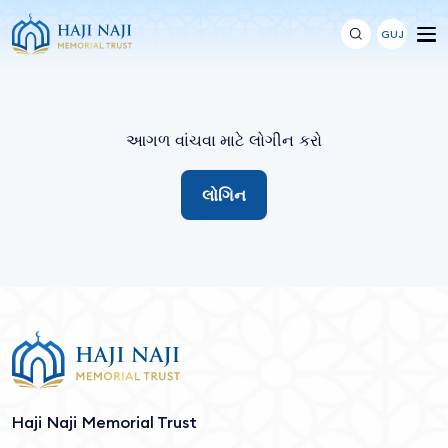
GUJ
આગળ વાંચવા માટે લોગીન કરો
લોગિન
Haji Naji Memorial Trust