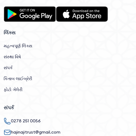
લિંક્સ
મહત્વપૂર્ણ લિંક્સ
સંસ્થા વિષે
સંપર્ક
કિતાબ લાઈબ્રેરી
ફોટો ગેલેરી
સંપર્ક
0278 251 0056
hajinajitrust@gmail.com