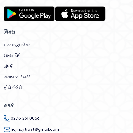
લિંક્સ
મહત્વપૂર્ણ લિંક્સ
સંસ્થા વિષે
સંપર્ક
કિતાબ લાઈબ્રેરી
ફોટો ગેલેરી
સંપર્ક
0278 251 0056
hajinajitrust@gmail.com