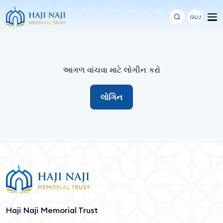
GUJ
આગળ વાંચવા માટે લોગીન કરો
લોગિન
Haji Naji Memorial Trust