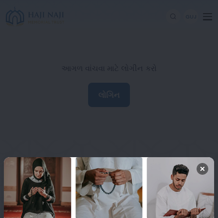
GUJ
આગળ વાંચવા માટે લોગીન કરો
લોગિન
Haji Naji Memorial Trust