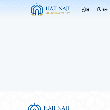
હોમ
કિતાબ 