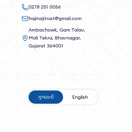
0278 251 0056
hajinajitrust@gmail.com
Ambachowk, Gam Talav,
Mali Tekra, Bhavnagar,
Gujarat 364001
ગુજરાતી
English