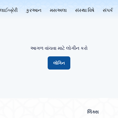
લાઈબ્રેરી
કુરઆન
મસઅલા
સંસ્થા વિષે
સંપર્ક
આગળ વાંચવા માટે લોગીન કરો
લોગિન
લિંક્સ