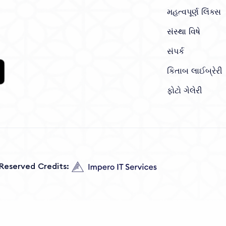
મહત્વપૂર્ણ લિંક્સ
સંસ્થા વિષે
સંપર્ક
કિતાબ લાઈબ્રેરી
ફોટો ગેલેરી
s Reserved Credits: