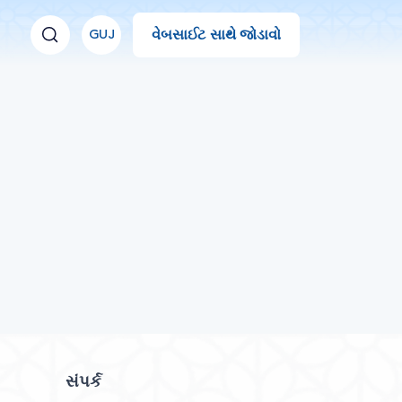
વેબસાઈટ સાથે જોડાવો
GUJ
સંપર્ક