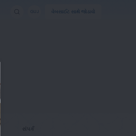
વેબસાઈટ સાથે જોડાવો
GUJ
સંપર્ક