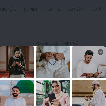
લાઈબ્રેરી
કુરઆન
મસઅલા
સંસ્થા વિષે
સંપર્ક
આગળ વાંચવા માટે લોગીન કરો
લોગિન
લિંક્સ