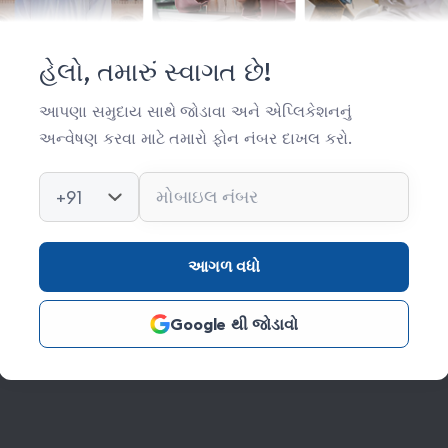
મહત્વપૂર્ણ લિંક્સ
સંસ્થા વિષે
હેલો, તમારું સ્વાગત છે!
સંપર્ક
આપણા સમુદાય સાથે જોડાવા અને એપ્લિકેશનનું
અન્વેષણ કરવા માટે તમારો ફોન નંબર દાખલ કરો.
કિતાબ લાઈબ્રેરી
ફોટો ગેલેરી
+91
આગળ વધો
Google થી જોડાવો
s Reserved Credits: