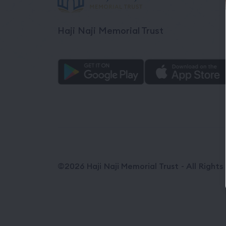
Haji Naji Memorial Trust
©2026 Haji Naji Memorial Trust - All Right