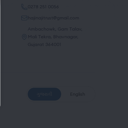
0278 251 0056
hajinajitrust@gmail.com
Ambachowk, Gam Talav,
Mali Tekra, Bhavnagar,
Gujarat 364001
ગુજરાતી
English