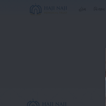
હોમ
કિતાબ 