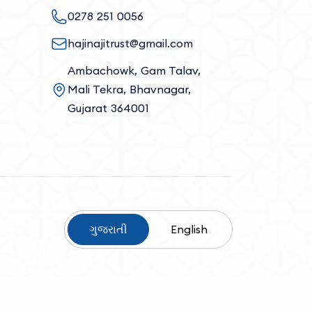
0278 251 0056
hajinajitrust@gmail.com
Ambachowk, Gam Talav,
Mali Tekra, Bhavnagar,
Gujarat 364001
ગુજરાતી
English