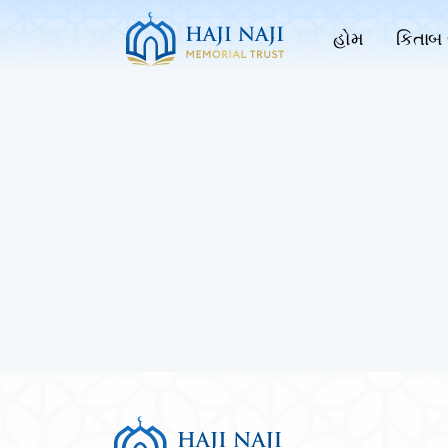
હોમ
કિતાબ 