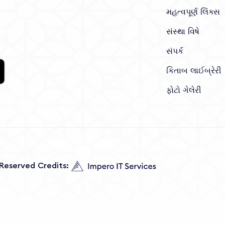
મહત્વપૂર્ણ લિંક્સ
સંસ્થા વિષે
સંપર્ક
કિતાબ લાઈબ્રેરી
ફોટો ગેલેરી
s Reserved Credits: