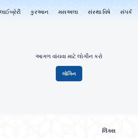
લાઈબ્રેરી
કુરઆન
મસઅલા
સંસ્થા વિષે
સંપર્ક
આગળ વાંચવા માટે લોગીન કરો
લોગિન
લિંક્સ