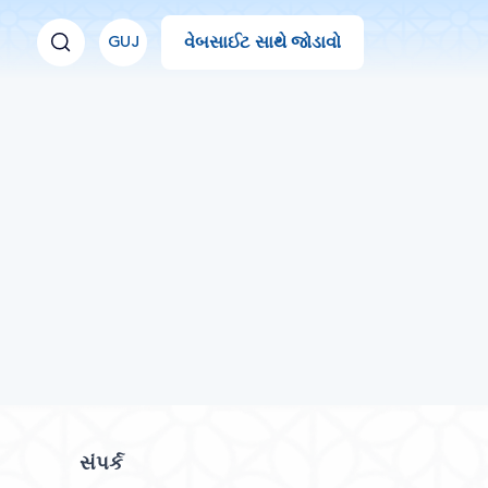
વેબસાઈટ સાથે જોડાવો
GUJ
સંપર્ક