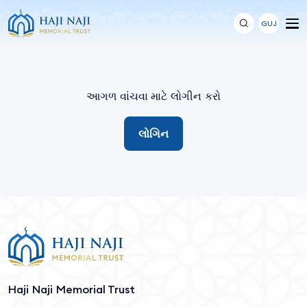
GUJ
આગળ વાંચવા માટે લોગીન કરો
લોગિન
Haji Naji Memorial Trust