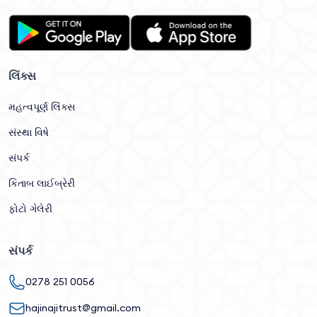
લિંક્સ
મહત્વપૂર્ણ લિંક્સ
સંસ્થા વિષે
સંપર્ક
કિતાબ લાઈબ્રેરી
ફોટો ગેલેરી
સંપર્ક
0278 251 0056
hajinajitrust@gmail.com