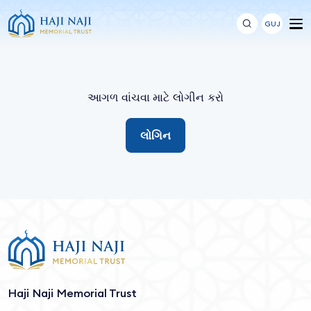
GUJ
આગળ વાંચવા માટે લોગીન કરો
લોગિન
Haji Naji Memorial Trust