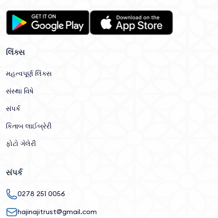
લિંક્સ
મહત્વપૂર્ણ લિંક્સ
સંસ્થા વિષે
સંપર્ક
કિતાબ લાઈબ્રેરી
ફોટો ગેલેરી
સંપર્ક
0278 251 0056
hajinajitrust@gmail.com