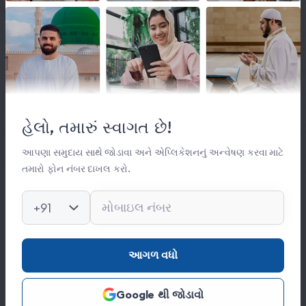
લિંક્સ
મહત્વપૂર્ણ લિંક્સ
હેલો, તમારું સ્વાગત છે!
સંસ્થા વિષે
સંપર્ક
આપણા સમુદાય સાથે જોડાવા અને એપ્લિકેશનનું અન્વેષણ કરવા માટે
તમારો ફોન નંબર દાખલ કરો.
કિતાબ લાઈબ્રેરી
ફોટો ગેલેરી
+91
સંપર્ક
આગળ વધો
0278 251 0056
Google થી જોડાવો
hajinajitrust@gmail.com