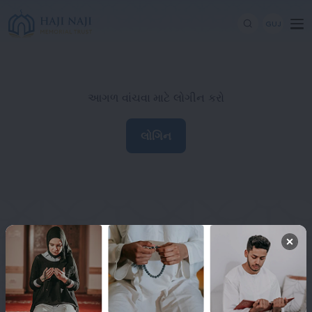
GUJ
આગળ વાંચવા માટે લોગીન કરો
લોગિન
Haji Naji Memorial Trust