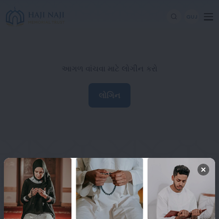
GUJ
આગળ વાંચવા માટે લોગીન કરો
લોગિન
Haji Naji Memorial Trust