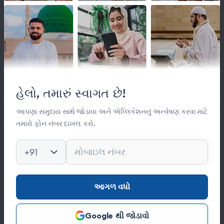
લિંક્સ
મહત્વપૂર્ણ લિંક્સ
હેલો, તમારું સ્વાગત છે!
સંસ્થા વિષે
સંપર્ક
આપણા સમુદાય સાથે જોડાવા અને એપ્લિકેશનનું અન્વેષણ કરવા માટે
તમારો ફોન નંબર દાખલ કરો.
કિતાબ લાઈબ્રેરી
ફોટો ગેલેરી
+91
સંપર્ક
આગળ વધો
0278 251 0056
Google થી જોડાવો
hajinajitrust@gmail.com