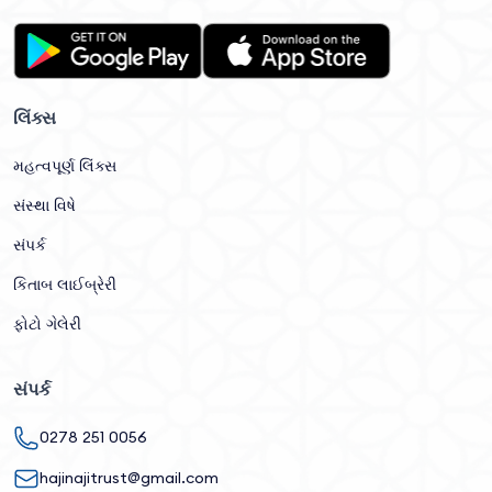
લિંક્સ
મહત્વપૂર્ણ લિંક્સ
સંસ્થા વિષે
સંપર્ક
કિતાબ લાઈબ્રેરી
ફોટો ગેલેરી
સંપર્ક
0278 251 0056
hajinajitrust@gmail.com