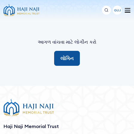
GUJ
આગળ વાંચવા માટે લોગીન કરો
લોગિન
Haji Naji Memorial Trust