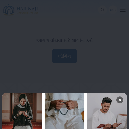
GUJ
આગળ વાંચવા માટે લોગીન કરો
લોગિન
Haji Naji Memorial Trust