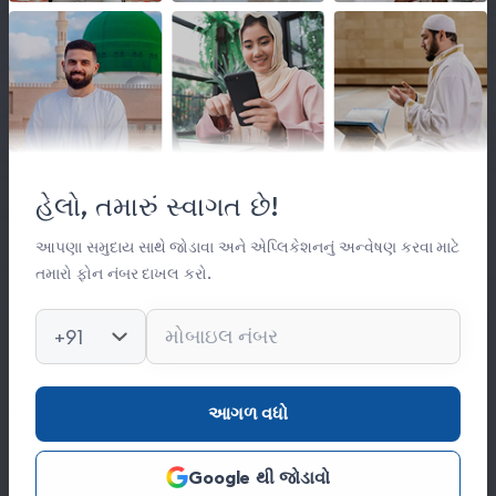
લિંક્સ
મહત્વપૂર્ણ લિંક્સ
હેલો, તમારું સ્વાગત છે!
સંસ્થા વિષે
સંપર્ક
આપણા સમુદાય સાથે જોડાવા અને એપ્લિકેશનનું અન્વેષણ કરવા માટે
તમારો ફોન નંબર દાખલ કરો.
કિતાબ લાઈબ્રેરી
ફોટો ગેલેરી
+91
સંપર્ક
આગળ વધો
0278 251 0056
Google થી જોડાવો
hajinajitrust@gmail.com